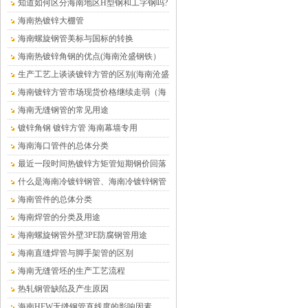
在哪里
知道如何区分海南地区H型钢和工字钢吗?
海南热镀锌大棚管
海南螺旋钢管美标与国标的转换
海南热镀锌角钢的优点(海南沧盛钢铁）
生产工艺上谈谈镀锌方管的区别(海南沧盛
钢铁）
海南镀锌方管市场现货价格继续走弱（海
南沧盛钢铁）
海南无缝钢管的常见用途
镀锌角钢 镀锌方管 海南幕墙专用
海南海口管件的总体分类
最近一段时间热镀锌方矩管短期钢价回落
的趋势仍将延续（海南）
什么是海南冷镀锌钢管、海南冷镀锌钢管
介绍
海南管件的总体分类
海南焊管的分类及用途
海南螺旋钢管外壁3PE防腐钢管用途
海南直缝焊管与脚手架管的区别
海南无缝管坯的生产工艺流程
热轧钢管缺陷及产生原因
海南HFW无缝钢管直线度的影响因素