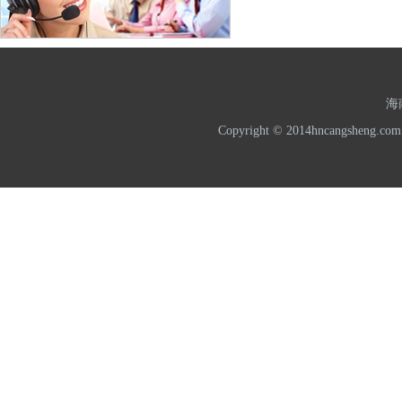
海
Copyright © 2014hncangshe