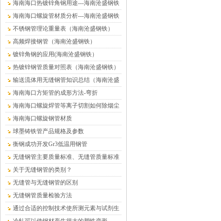
海南海口热镀锌角钢用途---海南沧盛钢铁
海南海口螺旋管材质分析---海南沧盛钢铁
不锈钢管理论重量表（海南沧盛钢铁）
高频焊接钢管（海南沧盛钢铁）
镀锌角钢的应用(海南沧盛钢铁）
热镀锌钢管质量对照表（海南沧盛钢铁）
输送流体用无缝钢管知识总结（海南沧盛
钢铁）
海南海口方矩管的成形方法-弯折
海南海口螺旋焊管等离子切割如何除烟尘
海南海口螺旋钢管材质
球墨铸铁管产品规格及参数
衡钢成功开发Gr3低温用钢管
无缝钢管主要质量标准、无缝管质量标准
关于无缝钢管的类别？
无缝管与无缝钢管的区别
无缝钢管质量检验方法
通过合适的控制技术使所测元素与试剂生
成有色络合物