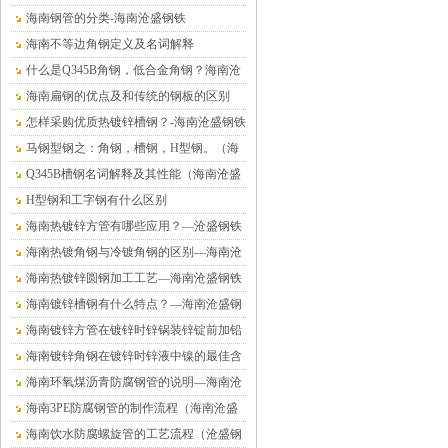
海南钢管的分类-海南沧盛钢铁
海南不等边角钢定义及名词解释
什么是Q345B角钢，低合金角钢？海南沧
盛钢铁
海南扁钢的优点及和传统的钢板的区别
怎样采购优质热镀锌槽钢？-海南沧盛钢铁
马钢型钢之：角钢，槽钢，H型钢。（海
南沧盛钢铁）
Q345B槽钢名词解释及其性能（海南沧盛
钢铁）
H型钢和工字钢有什么区别
海南热镀锌方管有哪些应用？—沧盛钢铁
海南热镀角钢与冷镀角钢的区别—海南沧
盛钢铁
海南热镀锌圆钢加工工艺—海南沧盛钢铁
海南镀锌槽钢有什么特点？—海南沧盛钢
铁
海南镀锌方管在镀锌时锌锅装锌锭前加铅
的危害—海南沧盛钢铁
海南镀锌角钢在镀锌时锌液中镍的最佳含
量值—沧盛钢铁
海南环氧煤沥青防腐钢管的说明—海南沧
盛钢铁
海南3PE防腐钢管的制作流程（海南沧盛
钢铁）
海南饮水防腐螺旋管的工艺流程（沧盛钢