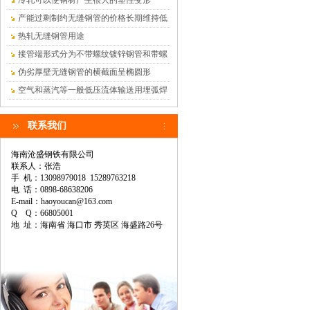
冷轧可以使钢材产生很大的塑性变形
产能过剩制约无缝钢管的价格长期维持低
位
热轧无缝钢管用途
接管端形式分为不带螺纹镀锌钢管和带螺
纹镀锌钢管
伪劣厚壁无缝钢管的横截面呈椭圆形
空气和蒸汽等一般低压流体输送用埋弧焊
钢管
联系我们
海南沧盛钢铁有限公司
联系人：张浩
手 机：13098979018 15289763218
电 话：0898-68638206
E-mail：haoyoucan@163.com
Q Q：66805001
地 址：海南省 海口市 秀英区 海盛路26号