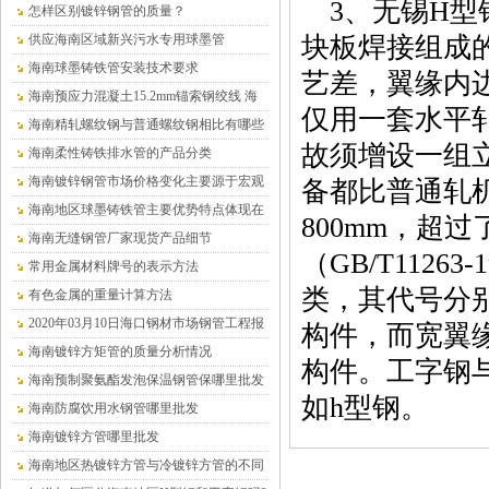
3、无锡H型
怎样区别镀锌钢管的质量？
供应海南区域新兴污水专用球墨管
块板焊接组成
海南球墨铸铁管安装技术要求
艺差，翼缘内边
海南预应力混凝土15.2mm锚索钢绞线 海
仅用一套水平
南沧盛销售
海南精轧螺纹钢与普通螺纹钢相比有哪些
故须增设一组
优点？
海南柔性铸铁排水管的产品分类
海南镀锌钢管市场价格变化主要源于宏观
备都比普通轧
供求关系的变化
海南地区球墨铸铁管主要优势特点体现在
800mm，超
哪儿
海南无缝钢管厂家现货产品细节
（GB/T112
常用金属材料牌号的表示方法
类，其代号分别
有色金属的重量计算方法
2020年03月10日海口钢材市场钢管工程报
构件，而宽翼
价表
海南镀锌方矩管的质量分析情况
构件。工字钢与
海南预制聚氨酯发泡保温钢管保哪里批发
如h型钢。
（温泉水专用）
海南防腐饮用水钢管哪里批发
海南镀锌方管哪里批发
海南地区热镀锌方管与冷镀锌方管的不同