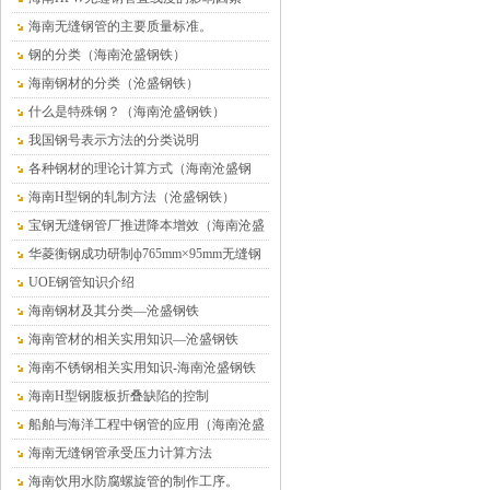
海南无缝钢管的主要质量标准。
钢的分类（海南沧盛钢铁）
海南钢材的分类（沧盛钢铁）
什么是特殊钢？（海南沧盛钢铁）
我国钢号表示方法的分类说明
各种钢材的理论计算方式（海南沧盛钢
铁）
海南H型钢的轧制方法（沧盛钢铁）
宝钢无缝钢管厂推进降本增效（海南沧盛
钢铁）
华菱衡钢成功研制ф765mm×95mm无缝钢
管（海南沧盛）
UOE钢管知识介绍
海南钢材及其分类—沧盛钢铁
海南管材的相关实用知识—沧盛钢铁
海南不锈钢相关实用知识-海南沧盛钢铁
海南H型钢腹板折叠缺陷的控制
船舶与海洋工程中钢管的应用（海南沧盛
钢铁）
海南无缝钢管承受压力计算方法
海南饮用水防腐螺旋管的制作工序。