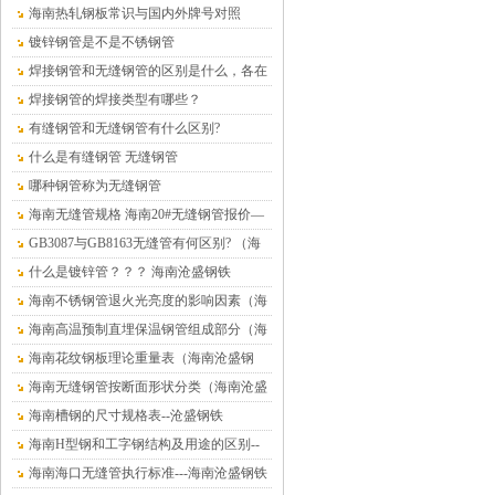
铁）
海南热轧钢板常识与国内外牌号对照
镀锌钢管是不是不锈钢管
焊接钢管和无缝钢管的区别是什么，各在
什么情况下使用？
焊接钢管的焊接类型有哪些？
有缝钢管和无缝钢管有什么区别?
什么是有缝钢管 无缝钢管
哪种钢管称为无缝钢管
海南无缝管规格 海南20#无缝钢管报价—
海南沧盛钢材
GB3087与GB8163无缝管有何区别? （海
南沧盛钢铁）
什么是镀锌管？？？ 海南沧盛钢铁
海南不锈钢管退火光亮度的影响因素（海
南沧盛钢铁）
海南高温预制直埋保温钢管组成部分（海
南沧盛钢铁）
海南花纹钢板理论重量表（海南沧盛钢
铁）
海南无缝钢管按断面形状分类（海南沧盛
钢铁）
海南槽钢的尺寸规格表--沧盛钢铁
海南H型钢和工字钢结构及用途的区别--
沧盛钢铁
海南海口无缝管执行标准---海南沧盛钢铁