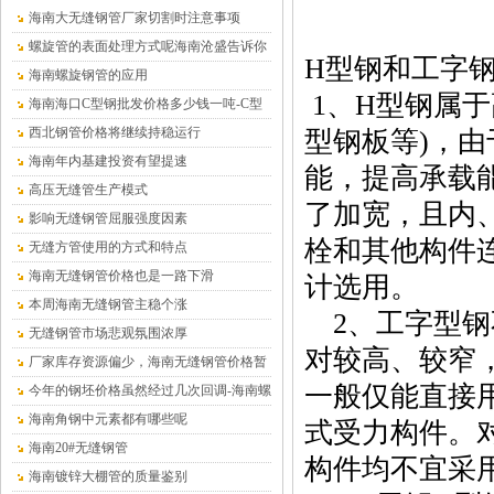
海南大无缝钢管厂家切割时注意事项
螺旋管的表面处理方式呢海南沧盛告诉你
H型钢和工
海南螺旋钢管的应用
1、H型钢属
海南海口C型钢批发价格多少钱一吨-C型
钢厂家
西北钢管价格将继续持稳运行
型钢板等)，
海南年内基建投资有望提速
能，提高承载
高压无缝管生产模式
了加宽，且内
影响无缝钢管屈服强度因素
栓和其他构件
无缝方管使用的方式和特点
海南无缝钢管价格也是一路下滑
计选用。
本周海南无缝钢管主稳个涨
2、工字型钢
无缝钢管市场悲观氛围浓厚
对较高、较窄
厂家库存资源偏少，海南无缝钢管价格暂
一般仅能直接
时平稳为主
今年的钢坯价格虽然经过几次回调-海南螺
旋钢管
海南角钢中元素都有哪些呢
式受力构件。
海南20#无缝钢管
构件均不宜采
海南镀锌大棚管的质量鉴别