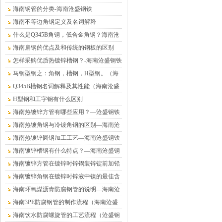
海南钢管的分类-海南沧盛钢铁
海南不等边角钢定义及名词解释
什么是Q345B角钢，低合金角钢？海南沧
盛钢铁
海南扁钢的优点及和传统的钢板的区别
怎样采购优质热镀锌槽钢？-海南沧盛钢铁
马钢型钢之：角钢，槽钢，H型钢。（海
南沧盛钢铁）
Q345B槽钢名词解释及其性能（海南沧盛
钢铁）
H型钢和工字钢有什么区别
海南热镀锌方管有哪些应用？—沧盛钢铁
海南热镀角钢与冷镀角钢的区别—海南沧
盛钢铁
海南热镀锌圆钢加工工艺—海南沧盛钢铁
海南镀锌槽钢有什么特点？—海南沧盛钢
铁
海南镀锌方管在镀锌时锌锅装锌锭前加铅
的危害—海南沧盛钢铁
海南镀锌角钢在镀锌时锌液中镍的最佳含
量值—沧盛钢铁
海南环氧煤沥青防腐钢管的说明—海南沧
盛钢铁
海南3PE防腐钢管的制作流程（海南沧盛
钢铁）
海南饮水防腐螺旋管的工艺流程（沧盛钢