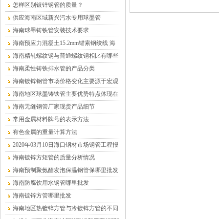
怎样区别镀锌钢管的质量？
供应海南区域新兴污水专用球墨管
海南球墨铸铁管安装技术要求
海南预应力混凝土15.2mm锚索钢绞线 海
南沧盛销售
海南精轧螺纹钢与普通螺纹钢相比有哪些
优点？
海南柔性铸铁排水管的产品分类
海南镀锌钢管市场价格变化主要源于宏观
供求关系的变化
海南地区球墨铸铁管主要优势特点体现在
哪儿
海南无缝钢管厂家现货产品细节
常用金属材料牌号的表示方法
有色金属的重量计算方法
2020年03月10日海口钢材市场钢管工程报
价表
海南镀锌方矩管的质量分析情况
海南预制聚氨酯发泡保温钢管保哪里批发
（温泉水专用）
海南防腐饮用水钢管哪里批发
海南镀锌方管哪里批发
海南地区热镀锌方管与冷镀锌方管的不同