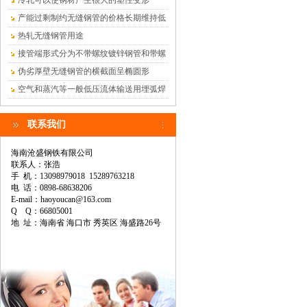
冷轧可以使钢材产生很大的塑性变形
产能过剩制约无缝钢管的价格长期维持低
位
热轧无缝钢管用途
接管端形式分为不带螺纹镀锌钢管和带螺
纹镀锌钢管
伪劣厚壁无缝钢管的横截面呈椭圆形
空气和蒸汽等一般低压流体输送用埋弧焊
钢管
联系我们
海南沧盛钢铁有限公司
联系人：张浩
手 机：13098979018 15289763218
电 话：0898-68638206
E-mail：haoyoucan@163.com
Q Q：66805001
地 址：海南省 海口市 秀英区 海盛路26号