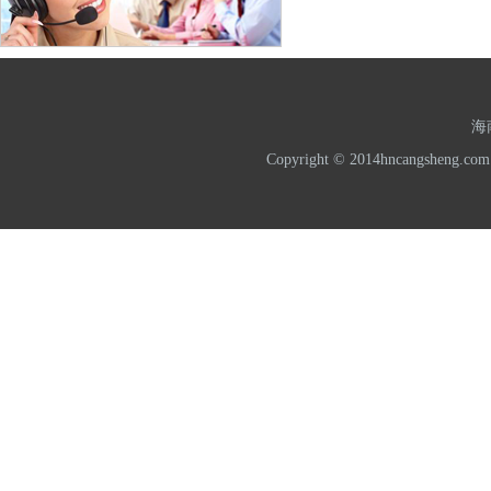
海
Copyright © 2014hncangshe