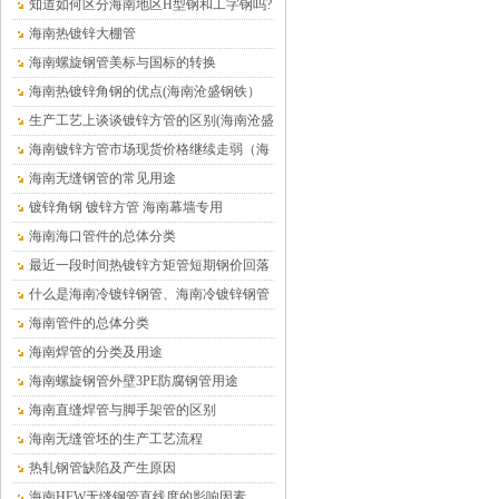
在哪里
知道如何区分海南地区H型钢和工字钢吗?
海南热镀锌大棚管
海南螺旋钢管美标与国标的转换
海南热镀锌角钢的优点(海南沧盛钢铁）
生产工艺上谈谈镀锌方管的区别(海南沧盛
钢铁）
海南镀锌方管市场现货价格继续走弱（海
南沧盛钢铁）
海南无缝钢管的常见用途
镀锌角钢 镀锌方管 海南幕墙专用
海南海口管件的总体分类
最近一段时间热镀锌方矩管短期钢价回落
的趋势仍将延续（海南）
什么是海南冷镀锌钢管、海南冷镀锌钢管
介绍
海南管件的总体分类
海南焊管的分类及用途
海南螺旋钢管外壁3PE防腐钢管用途
海南直缝焊管与脚手架管的区别
海南无缝管坯的生产工艺流程
热轧钢管缺陷及产生原因
海南HFW无缝钢管直线度的影响因素