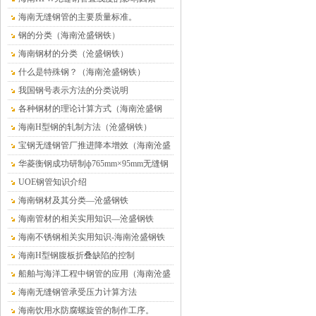
海南无缝钢管的主要质量标准。
钢的分类（海南沧盛钢铁）
海南钢材的分类（沧盛钢铁）
什么是特殊钢？（海南沧盛钢铁）
我国钢号表示方法的分类说明
各种钢材的理论计算方式（海南沧盛钢
铁）
海南H型钢的轧制方法（沧盛钢铁）
宝钢无缝钢管厂推进降本增效（海南沧盛
钢铁）
华菱衡钢成功研制ф765mm×95mm无缝钢
管（海南沧盛）
UOE钢管知识介绍
海南钢材及其分类—沧盛钢铁
海南管材的相关实用知识—沧盛钢铁
海南不锈钢相关实用知识-海南沧盛钢铁
海南H型钢腹板折叠缺陷的控制
船舶与海洋工程中钢管的应用（海南沧盛
钢铁）
海南无缝钢管承受压力计算方法
海南饮用水防腐螺旋管的制作工序。