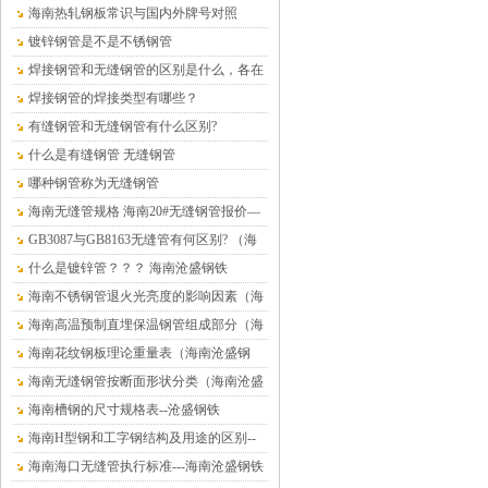
铁）
海南热轧钢板常识与国内外牌号对照
镀锌钢管是不是不锈钢管
焊接钢管和无缝钢管的区别是什么，各在
什么情况下使用？
焊接钢管的焊接类型有哪些？
有缝钢管和无缝钢管有什么区别?
什么是有缝钢管 无缝钢管
哪种钢管称为无缝钢管
海南无缝管规格 海南20#无缝钢管报价—
海南沧盛钢材
GB3087与GB8163无缝管有何区别? （海
南沧盛钢铁）
什么是镀锌管？？？ 海南沧盛钢铁
海南不锈钢管退火光亮度的影响因素（海
南沧盛钢铁）
海南高温预制直埋保温钢管组成部分（海
南沧盛钢铁）
海南花纹钢板理论重量表（海南沧盛钢
铁）
海南无缝钢管按断面形状分类（海南沧盛
钢铁）
海南槽钢的尺寸规格表--沧盛钢铁
海南H型钢和工字钢结构及用途的区别--
沧盛钢铁
海南海口无缝管执行标准---海南沧盛钢铁