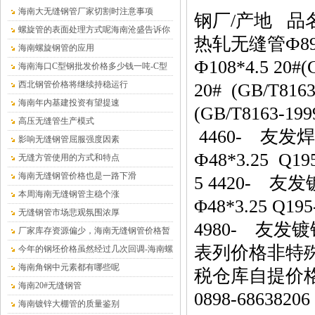
海南大无缝钢管厂家切割时注意事项
钢厂/产地 品
螺旋管的表面处理方式呢海南沧盛告诉你
热轧无缝管Ф89*4
海南螺旋钢管的应用
Ф108*4.5 20
海南海口C型钢批发价格多少钱一吨-C型
钢厂家
西北钢管价格将继续持稳运行
20# (GB/T8
海南年内基建投资有望提速
(GB/T8163-1
高压无缝管生产模式
4460- 友发焊管
影响无缝钢管屈服强度因素
Ф48*3.25 Q1
无缝方管使用的方式和特点
海南无缝钢管价格也是一路下滑
5 4420- 友发
本周海南无缝钢管主稳个涨
Φ48*3.25 Q1
无缝钢管市场悲观氛围浓厚
4980- 友发镀锌
厂家库存资源偏少，海南无缝钢管价格暂
表列价格非特
时平稳为主
今年的钢坯价格虽然经过几次回调-海南螺
旋钢管
海南角钢中元素都有哪些呢
税仓库自提价
海南20#无缝钢管
0898-68638206
海南镀锌大棚管的质量鉴别