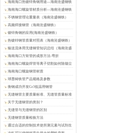
海南海口热镀锌角钢用途---海南沧盛钢铁
海南海口螺旋管材质分析---海南沧盛钢铁
不锈钢管理论重量表（海南沧盛钢铁）
高频焊接钢管（海南沧盛钢铁）
镀锌角钢的应用(海南沧盛钢铁）
热镀锌钢管质量对照表（海南沧盛钢铁）
输送流体用无缝钢管知识总结（海南沧盛
钢铁）
海南海口方矩管的成形方法-弯折
海南海口螺旋焊管等离子切割如何除烟尘
海南海口螺旋钢管材质
球墨铸铁管产品规格及参数
衡钢成功开发Gr3低温用钢管
无缝钢管主要质量标准、无缝管质量标准
关于无缝钢管的类别？
无缝管与无缝钢管的区别
无缝钢管质量检验方法
通过合适的控制技术使所测元素与试剂生
成有色络合物