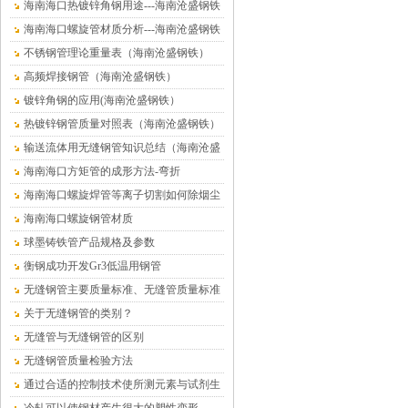
海南海口热镀锌角钢用途---海南沧盛钢铁
海南海口螺旋管材质分析---海南沧盛钢铁
不锈钢管理论重量表（海南沧盛钢铁）
高频焊接钢管（海南沧盛钢铁）
镀锌角钢的应用(海南沧盛钢铁）
热镀锌钢管质量对照表（海南沧盛钢铁）
输送流体用无缝钢管知识总结（海南沧盛
钢铁）
海南海口方矩管的成形方法-弯折
海南海口螺旋焊管等离子切割如何除烟尘
海南海口螺旋钢管材质
球墨铸铁管产品规格及参数
衡钢成功开发Gr3低温用钢管
无缝钢管主要质量标准、无缝管质量标准
关于无缝钢管的类别？
无缝管与无缝钢管的区别
无缝钢管质量检验方法
通过合适的控制技术使所测元素与试剂生
成有色络合物