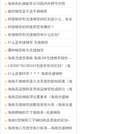
铁）
海南热轧钢板常识与国内外牌号对照
镀锌钢管是不是不锈钢管
焊接钢管和无缝钢管的区别是什么，各在
什么情况下使用？
焊接钢管的焊接类型有哪些？
有缝钢管和无缝钢管有什么区别?
什么是有缝钢管 无缝钢管
哪种钢管称为无缝钢管
海南无缝管规格 海南20#无缝钢管报价—
海南沧盛钢材
GB3087与GB8163无缝管有何区别? （海
南沧盛钢铁）
什么是镀锌管？？？ 海南沧盛钢铁
海南不锈钢管退火光亮度的影响因素（海
南沧盛钢铁）
海南高温预制直埋保温钢管组成部分（海
南沧盛钢铁）
海南花纹钢板理论重量表（海南沧盛钢
铁）
海南无缝钢管按断面形状分类（海南沧盛
钢铁）
海南槽钢的尺寸规格表--沧盛钢铁
海南H型钢和工字钢结构及用途的区别--
沧盛钢铁
海南海口无缝管执行标准---海南沧盛钢铁