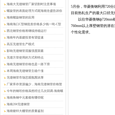
海南大无缝钢管厂家切割时注意事项
5月份，华菱衡钢利用720分
螺旋管的表面处理方式呢海南沧盛告诉你
目前热轧生产的最大口径无
海南螺旋钢管的应用
以往华菱衡钢ф720mm机
海南海口C型钢批发价格多少钱一吨-C型
760mm以上厚壁钢管的
钢厂家
西北钢管价格将继续持稳运行
个性化需求。
海南年内基建投资有望提速
高压无缝管生产模式
影响无缝钢管屈服强度因素
无缝方管使用的方式和特点
海南无缝钢管价格也是一路下滑
本周海南无缝钢管主稳个涨
无缝钢管市场悲观氛围浓厚
厂家库存资源偏少，海南无缝钢管价格暂
时平稳为主
今年的钢坯价格虽然经过几次回调-海南螺
旋钢管
海南角钢中元素都有哪些呢
海南20#无缝钢管
海南镀锌大棚管的质量鉴别