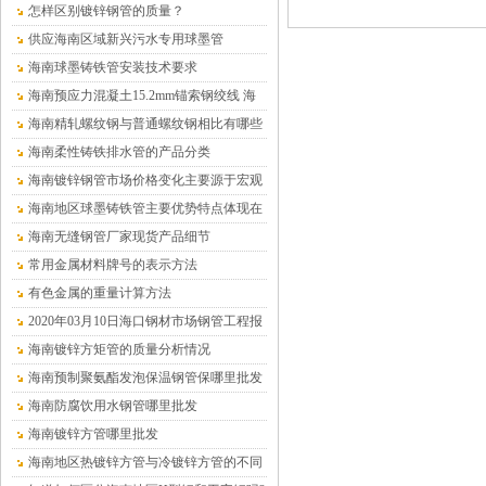
怎样区别镀锌钢管的质量？
供应海南区域新兴污水专用球墨管
海南球墨铸铁管安装技术要求
海南预应力混凝土15.2mm锚索钢绞线 海
南沧盛销售
海南精轧螺纹钢与普通螺纹钢相比有哪些
优点？
海南柔性铸铁排水管的产品分类
海南镀锌钢管市场价格变化主要源于宏观
供求关系的变化
海南地区球墨铸铁管主要优势特点体现在
哪儿
海南无缝钢管厂家现货产品细节
常用金属材料牌号的表示方法
有色金属的重量计算方法
2020年03月10日海口钢材市场钢管工程报
价表
海南镀锌方矩管的质量分析情况
海南预制聚氨酯发泡保温钢管保哪里批发
（温泉水专用）
海南防腐饮用水钢管哪里批发
海南镀锌方管哪里批发
海南地区热镀锌方管与冷镀锌方管的不同