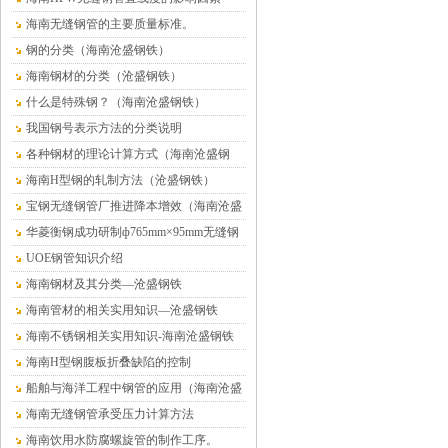
海南无缝钢管的主要质量标准。
钢的分类（海南沧盛钢铁）
海南钢材的分类（沧盛钢铁）
什么是特殊钢？（海南沧盛钢铁）
我国钢号表示方法的分类说明
各种钢材的理论计算方式（海南沧盛钢
铁）
海南H型钢的轧制方法（沧盛钢铁）
宝钢无缝钢管厂推进降本增效（海南沧盛
钢铁）
华菱衡钢成功研制ф765mm×95mm无缝钢
管（海南沧盛）
UOE钢管知识介绍
海南钢材及其分类—沧盛钢铁
海南管材的相关实用知识—沧盛钢铁
海南不锈钢相关实用知识-海南沧盛钢铁
海南H型钢腹板折叠缺陷的控制
船舶与海洋工程中钢管的应用（海南沧盛
钢铁）
海南无缝钢管承受压力计算方法
海南饮用水防腐螺旋管的制作工序。