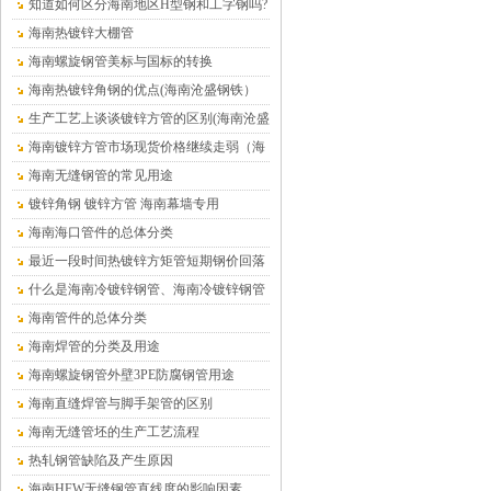
在哪里
知道如何区分海南地区H型钢和工字钢吗?
海南热镀锌大棚管
海南螺旋钢管美标与国标的转换
海南热镀锌角钢的优点(海南沧盛钢铁）
生产工艺上谈谈镀锌方管的区别(海南沧盛
钢铁）
海南镀锌方管市场现货价格继续走弱（海
南沧盛钢铁）
海南无缝钢管的常见用途
镀锌角钢 镀锌方管 海南幕墙专用
海南海口管件的总体分类
最近一段时间热镀锌方矩管短期钢价回落
的趋势仍将延续（海南）
什么是海南冷镀锌钢管、海南冷镀锌钢管
介绍
海南管件的总体分类
海南焊管的分类及用途
海南螺旋钢管外壁3PE防腐钢管用途
海南直缝焊管与脚手架管的区别
海南无缝管坯的生产工艺流程
热轧钢管缺陷及产生原因
海南HFW无缝钢管直线度的影响因素