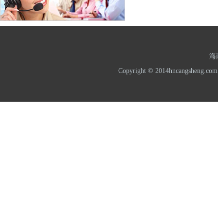
海
Copyright © 2014hncangshe