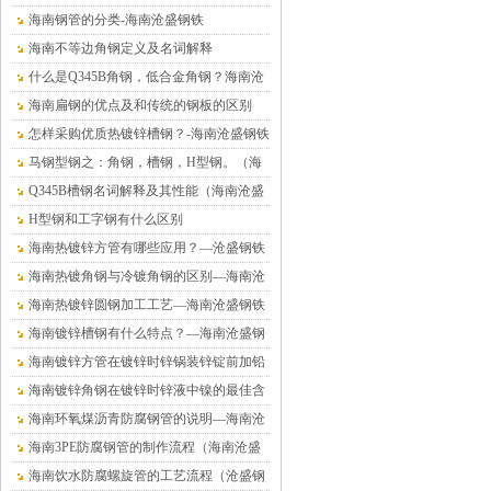
海南钢管的分类-海南沧盛钢铁
海南不等边角钢定义及名词解释
什么是Q345B角钢，低合金角钢？海南沧
盛钢铁
海南扁钢的优点及和传统的钢板的区别
怎样采购优质热镀锌槽钢？-海南沧盛钢铁
马钢型钢之：角钢，槽钢，H型钢。（海
南沧盛钢铁）
Q345B槽钢名词解释及其性能（海南沧盛
钢铁）
H型钢和工字钢有什么区别
海南热镀锌方管有哪些应用？—沧盛钢铁
海南热镀角钢与冷镀角钢的区别—海南沧
盛钢铁
海南热镀锌圆钢加工工艺—海南沧盛钢铁
海南镀锌槽钢有什么特点？—海南沧盛钢
铁
海南镀锌方管在镀锌时锌锅装锌锭前加铅
的危害—海南沧盛钢铁
海南镀锌角钢在镀锌时锌液中镍的最佳含
量值—沧盛钢铁
海南环氧煤沥青防腐钢管的说明—海南沧
盛钢铁
海南3PE防腐钢管的制作流程（海南沧盛
钢铁）
海南饮水防腐螺旋管的工艺流程（沧盛钢