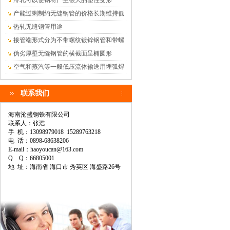
冷轧可以使钢材产生很大的塑性变形
产能过剩制约无缝钢管的价格长期维持低
位
热轧无缝钢管用途
接管端形式分为不带螺纹镀锌钢管和带螺
纹镀锌钢管
伪劣厚壁无缝钢管的横截面呈椭圆形
空气和蒸汽等一般低压流体输送用埋弧焊
钢管
联系我们
海南沧盛钢铁有限公司
联系人：张浩
手 机：13098979018 15289763218
电 话：0898-68638206
E-mail：haoyoucan@163.com
Q Q：66805001
地 址：海南省 海口市 秀英区 海盛路26号