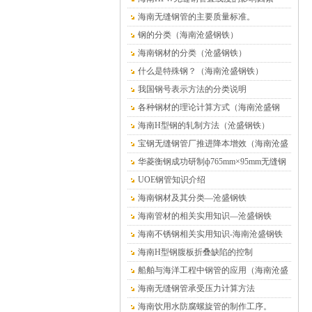
海南无缝钢管的主要质量标准。
钢的分类（海南沧盛钢铁）
海南钢材的分类（沧盛钢铁）
什么是特殊钢？（海南沧盛钢铁）
我国钢号表示方法的分类说明
各种钢材的理论计算方式（海南沧盛钢
铁）
海南H型钢的轧制方法（沧盛钢铁）
宝钢无缝钢管厂推进降本增效（海南沧盛
钢铁）
华菱衡钢成功研制ф765mm×95mm无缝钢
管（海南沧盛）
UOE钢管知识介绍
海南钢材及其分类—沧盛钢铁
海南管材的相关实用知识—沧盛钢铁
海南不锈钢相关实用知识-海南沧盛钢铁
海南H型钢腹板折叠缺陷的控制
船舶与海洋工程中钢管的应用（海南沧盛
钢铁）
海南无缝钢管承受压力计算方法
海南饮用水防腐螺旋管的制作工序。