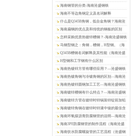
海南钢管的分类-海南沧盛钢铁
海南不等边角钢定义及名词解释
什么是Q345B角钢，低合金角钢？海南沧
盛钢铁
海南扁钢的优点及和传统的钢板的区别
怎样采购优质热镀锌槽钢？-海南沧盛钢铁
马钢型钢之：角钢，槽钢，H型钢。（海
南沧盛钢铁）
Q345B槽钢名词解释及其性能（海南沧盛
钢铁）
H型钢和工字钢有什么区别
海南热镀锌方管有哪些应用？—沧盛钢铁
海南热镀角钢与冷镀角钢的区别—海南沧
盛钢铁
海南热镀锌圆钢加工工艺—海南沧盛钢铁
海南镀锌槽钢有什么特点？—海南沧盛钢
铁
海南镀锌方管在镀锌时锌锅装锌锭前加铅
的危害—海南沧盛钢铁
海南镀锌角钢在镀锌时锌液中镍的最佳含
量值—沧盛钢铁
海南环氧煤沥青防腐钢管的说明—海南沧
盛钢铁
海南3PE防腐钢管的制作流程（海南沧盛
钢铁）
海南饮水防腐螺旋管的工艺流程（沧盛钢