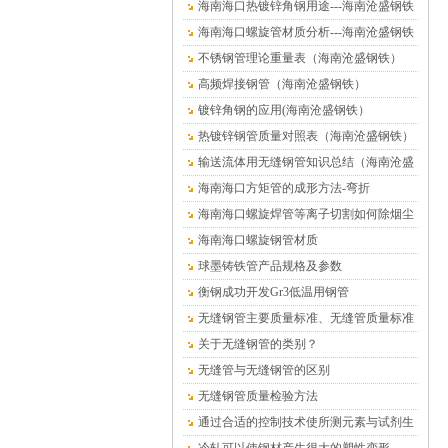
海南海口热镀锌角钢用途---海南沧盛钢铁
海南海口螺旋管材质分析---海南沧盛钢铁
不锈钢管理论重量表（海南沧盛钢铁）
高频焊接钢管（海南沧盛钢铁）
镀锌角钢的应用(海南沧盛钢铁）
热镀锌钢管质量对照表（海南沧盛钢铁）
输送流体用无缝钢管知识总结（海南沧盛
钢铁）
海南海口方矩管的成形方法-弯折
海南海口螺旋焊管等离子切割如何除烟尘
海南海口螺旋钢管材质
球墨铸铁管产品规格及参数
衡钢成功开发Gr3低温用钢管
无缝钢管主要质量标准、无缝管质量标准
关于无缝钢管的类别？
无缝管与无缝钢管的区别
无缝钢管质量检验方法
通过合适的控制技术使所测元素与试剂生
成有色络合物