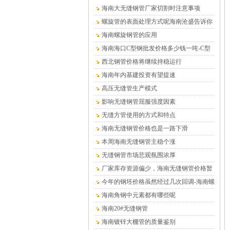
海南大无缝钢管厂家切割时注意事项
螺旋管的表面处理方式呢海南沧盛告诉你
海南螺旋钢管的应用
海南海口C型钢批发价格多少钱一吨-C型
钢厂家
西北钢管价格将继续持稳运行
海南年内基建投资有望提速
高压无缝管生产模式
影响无缝钢管屈服强度因素
无缝方管使用的方式和特点
海南无缝钢管价格也是一路下滑
本周海南无缝钢管主稳个涨
无缝钢管市场悲观氛围浓厚
厂家库存资源偏少，海南无缝钢管价格暂
时平稳为主
今年的钢坯价格虽然经过几次回调-海南螺
旋钢管
海南角钢中元素都有哪些呢
海南20#无缝钢管
海南镀锌大棚管的质量鉴别