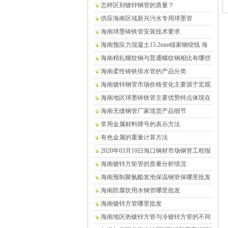
怎样区别镀锌钢管的质量？
供应海南区域新兴污水专用球墨管
海南球墨铸铁管安装技术要求
海南预应力混凝土15.2mm锚索钢绞线 海
南沧盛销售
海南精轧螺纹钢与普通螺纹钢相比有哪些
优点？
海南柔性铸铁排水管的产品分类
海南镀锌钢管市场价格变化主要源于宏观
供求关系的变化
海南地区球墨铸铁管主要优势特点体现在
哪儿
海南无缝钢管厂家现货产品细节
常用金属材料牌号的表示方法
有色金属的重量计算方法
2020年03月10日海口钢材市场钢管工程报
价表
海南镀锌方矩管的质量分析情况
海南预制聚氨酯发泡保温钢管保哪里批发
（温泉水专用）
海南防腐饮用水钢管哪里批发
海南镀锌方管哪里批发
海南地区热镀锌方管与冷镀锌方管的不同