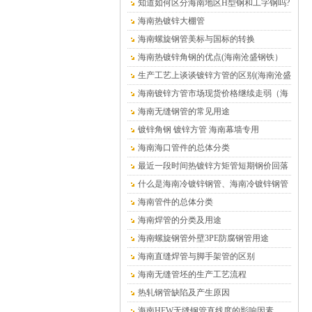
在哪里
知道如何区分海南地区H型钢和工字钢吗?
海南热镀锌大棚管
海南螺旋钢管美标与国标的转换
海南热镀锌角钢的优点(海南沧盛钢铁）
生产工艺上谈谈镀锌方管的区别(海南沧盛
钢铁）
海南镀锌方管市场现货价格继续走弱（海
南沧盛钢铁）
海南无缝钢管的常见用途
镀锌角钢 镀锌方管 海南幕墙专用
海南海口管件的总体分类
最近一段时间热镀锌方矩管短期钢价回落
的趋势仍将延续（海南）
什么是海南冷镀锌钢管、海南冷镀锌钢管
介绍
海南管件的总体分类
海南焊管的分类及用途
海南螺旋钢管外壁3PE防腐钢管用途
海南直缝焊管与脚手架管的区别
海南无缝管坯的生产工艺流程
热轧钢管缺陷及产生原因
海南HFW无缝钢管直线度的影响因素