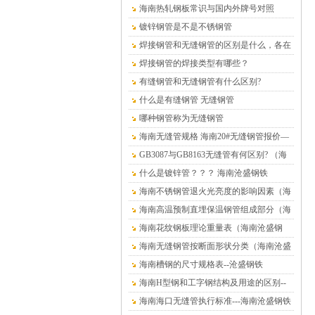
铁）
海南热轧钢板常识与国内外牌号对照
镀锌钢管是不是不锈钢管
焊接钢管和无缝钢管的区别是什么，各在
什么情况下使用？
焊接钢管的焊接类型有哪些？
有缝钢管和无缝钢管有什么区别?
什么是有缝钢管 无缝钢管
哪种钢管称为无缝钢管
海南无缝管规格 海南20#无缝钢管报价—
海南沧盛钢材
GB3087与GB8163无缝管有何区别? （海
南沧盛钢铁）
什么是镀锌管？？？ 海南沧盛钢铁
海南不锈钢管退火光亮度的影响因素（海
南沧盛钢铁）
海南高温预制直埋保温钢管组成部分（海
南沧盛钢铁）
海南花纹钢板理论重量表（海南沧盛钢
铁）
海南无缝钢管按断面形状分类（海南沧盛
钢铁）
海南槽钢的尺寸规格表--沧盛钢铁
海南H型钢和工字钢结构及用途的区别--
沧盛钢铁
海南海口无缝管执行标准---海南沧盛钢铁