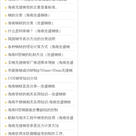
海南无缝钢管的主要质量标准。
钢的分类（海南沧盛钢铁）
海南钢材的分类（沧盛钢铁）
什么是特殊钢？（海南沧盛钢铁）
我国钢号表示方法的分类说明
各种钢材的理论计算方式（海南沧盛钢
铁）
海南H型钢的轧制方法（沧盛钢铁）
宝钢无缝钢管厂推进降本增效（海南沧盛
钢铁）
华菱衡钢成功研制ф765mm×95mm无缝钢
管（海南沧盛）
UOE钢管知识介绍
海南钢材及其分类—沧盛钢铁
海南管材的相关实用知识—沧盛钢铁
海南不锈钢相关实用知识-海南沧盛钢铁
海南H型钢腹板折叠缺陷的控制
船舶与海洋工程中钢管的应用（海南沧盛
钢铁）
海南无缝钢管承受压力计算方法
海南饮用水防腐螺旋管的制作工序。