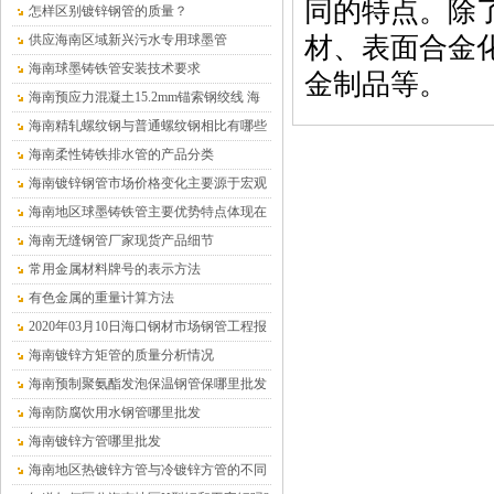
同的特点。除
怎样区别镀锌钢管的质量？
供应海南区域新兴污水专用球墨管
材、表面合金
海南球墨铸铁管安装技术要求
金制品等。
海南预应力混凝土15.2mm锚索钢绞线 海
南沧盛销售
海南精轧螺纹钢与普通螺纹钢相比有哪些
优点？
海南柔性铸铁排水管的产品分类
海南镀锌钢管市场价格变化主要源于宏观
供求关系的变化
海南地区球墨铸铁管主要优势特点体现在
哪儿
海南无缝钢管厂家现货产品细节
常用金属材料牌号的表示方法
有色金属的重量计算方法
2020年03月10日海口钢材市场钢管工程报
价表
海南镀锌方矩管的质量分析情况
海南预制聚氨酯发泡保温钢管保哪里批发
（温泉水专用）
海南防腐饮用水钢管哪里批发
海南镀锌方管哪里批发
海南地区热镀锌方管与冷镀锌方管的不同