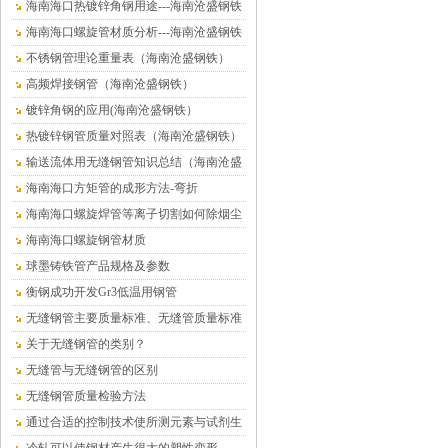
海南海口热镀锌角钢用途---海南沧盛钢铁
海南海口螺旋管材质分析---海南沧盛钢铁
不锈钢管理论重量表（海南沧盛钢铁）
高频焊接钢管（海南沧盛钢铁）
镀锌角钢的应用(海南沧盛钢铁）
热镀锌钢管质量对照表（海南沧盛钢铁）
输送流体用无缝钢管知识总结（海南沧盛
钢铁）
海南海口方矩管的成形方法-弯折
海南海口螺旋焊管等离子切割如何除烟尘
海南海口螺旋钢管材质
球墨铸铁管产品规格及参数
衡钢成功开发Gr3低温用钢管
无缝钢管主要质量标准、无缝管质量标准
关于无缝钢管的类别？
无缝管与无缝钢管的区别
无缝钢管质量检验方法
通过合适的控制技术使所测元素与试剂生
成有色络合物