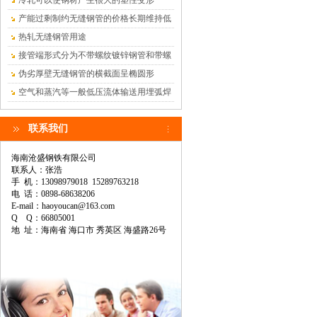
冷轧可以使钢材产生很大的塑性变形
产能过剩制约无缝钢管的价格长期维持低
位
热轧无缝钢管用途
接管端形式分为不带螺纹镀锌钢管和带螺
纹镀锌钢管
伪劣厚壁无缝钢管的横截面呈椭圆形
空气和蒸汽等一般低压流体输送用埋弧焊
钢管
联系我们
海南沧盛钢铁有限公司
联系人：张浩
手 机：13098979018 15289763218
电 话：0898-68638206
E-mail：haoyoucan@163.com
Q Q：66805001
地 址：海南省 海口市 秀英区 海盛路26号