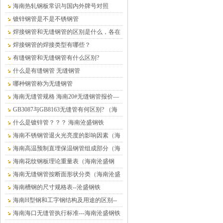
铁）
海南热轧钢板常识与国内外牌号对照
镀锌钢管是不是不锈钢管
焊接钢管和无缝钢管的区别是什么，各在
什么情况下使用？
焊接钢管的焊接类型有哪些？
有缝钢管和无缝钢管有什么区别?
什么是有缝钢管 无缝钢管
哪种钢管称为无缝钢管
海南无缝管规格 海南20#无缝钢管报价—
海南沧盛钢材
GB3087与GB8163无缝管有何区别? （海
南沧盛钢铁）
什么是镀锌管？？？ 海南沧盛钢铁
海南不锈钢管退火光亮度的影响因素（海
南沧盛钢铁）
海南高温预制直埋保温钢管组成部分（海
南沧盛钢铁）
海南花纹钢板理论重量表（海南沧盛钢
铁）
海南无缝钢管按断面形状分类（海南沧盛
钢铁）
海南槽钢的尺寸规格表--沧盛钢铁
海南H型钢和工字钢结构及用途的区别--
沧盛钢铁
海南海口无缝管执行标准---海南沧盛钢铁