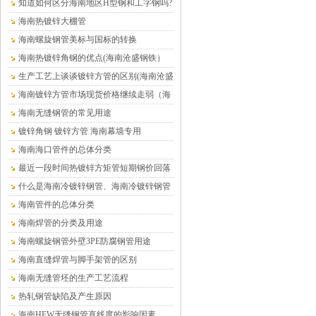
在哪里
知道如何区分海南地区H型钢和工字钢吗?
海南热镀锌大棚管
海南螺旋钢管美标与国标的转换
海南热镀锌角钢的优点(海南沧盛钢铁）
生产工艺上谈谈镀锌方管的区别(海南沧盛
钢铁）
海南镀锌方管市场现货价格继续走弱（海
南沧盛钢铁）
海南无缝钢管的常见用途
镀锌角钢 镀锌方管 海南幕墙专用
海南海口管件的总体分类
最近一段时间热镀锌方矩管短期钢价回落
的趋势仍将延续（海南）
什么是海南冷镀锌钢管、海南冷镀锌钢管
介绍
海南管件的总体分类
海南焊管的分类及用途
海南螺旋钢管外壁3PE防腐钢管用途
海南直缝焊管与脚手架管的区别
海南无缝管坯的生产工艺流程
热轧钢管缺陷及产生原因
海南HFW无缝钢管直线度的影响因素