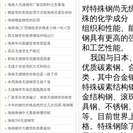
海南大无缝钢管厂家切割时注意事项
对特殊钢尚无
螺旋管的表面处理方式呢海南沧盛告诉你
殊的化学成分
海南螺旋钢管的应用
组织和性能、
海南海口C型钢批发价格多少钱一吨-C型
钢厂家
西北钢管价格将继续持稳运行
钢具有更高的
海南年内基建投资有望提速
和工艺性能。
高压无缝管生产模式
我国与日本、
影响无缝钢管屈服强度因素
优质碳素钢、
无缝方管使用的方式和特点
海南无缝钢管价格也是一路下滑
类，其中合金
本周海南无缝钢管主稳个涨
特殊碳素结构
无缝钢管市场悲观氛围浓厚
金结构钢、滚
厂家库存资源偏少，海南无缝钢管价格暂
具钢、不锈钢
时平稳为主
今年的钢坯价格虽然经过几次回调-海南螺
旋钢管
海南角钢中元素都有哪些呢
等。目前世界上
海南20#无缝钢管
格。特殊钢除
海南镀锌大棚管的质量鉴别