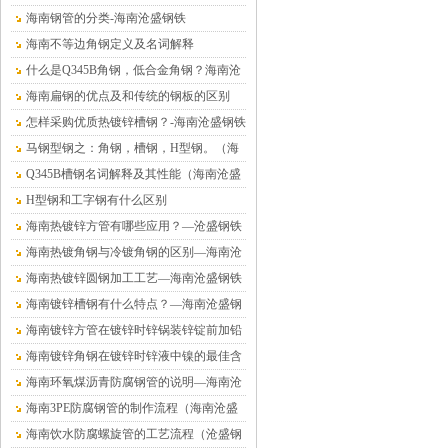
海南钢管的分类-海南沧盛钢铁
海南不等边角钢定义及名词解释
什么是Q345B角钢，低合金角钢？海南沧
盛钢铁
海南扁钢的优点及和传统的钢板的区别
怎样采购优质热镀锌槽钢？-海南沧盛钢铁
马钢型钢之：角钢，槽钢，H型钢。（海
南沧盛钢铁）
Q345B槽钢名词解释及其性能（海南沧盛
钢铁）
H型钢和工字钢有什么区别
海南热镀锌方管有哪些应用？—沧盛钢铁
海南热镀角钢与冷镀角钢的区别—海南沧
盛钢铁
海南热镀锌圆钢加工工艺—海南沧盛钢铁
海南镀锌槽钢有什么特点？—海南沧盛钢
铁
海南镀锌方管在镀锌时锌锅装锌锭前加铅
的危害—海南沧盛钢铁
海南镀锌角钢在镀锌时锌液中镍的最佳含
量值—沧盛钢铁
海南环氧煤沥青防腐钢管的说明—海南沧
盛钢铁
海南3PE防腐钢管的制作流程（海南沧盛
钢铁）
海南饮水防腐螺旋管的工艺流程（沧盛钢