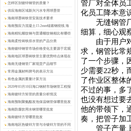
管厂对全体员
怎样区别镀锌钢管的质量？
供应海南区域新兴污水专用球墨管
化员工降本意
海南球墨铸铁管安装技术要求
无缝钢管厂轧
海南预应力混凝土15.2mm锚索钢绞线 海
细算，细心观
南沧盛销售
海南精轧螺纹钢与普通螺纹钢相比有哪些
由于用户对朱
优点？
海南柔性铸铁排水管的产品分类
海南镀锌钢管市场价格变化主要源于宏观
求，钢管比常
供求关系的变化
海南地区球墨铸铁管主要优势特点体现在
了一个步骤，
哪儿
海南无缝钢管厂家现货产品细节
少需要22秒，
常用金属材料牌号的表示方法
了作业区整体
有色金属的重量计算方法
2020年03月10日海口钢材市场钢管工程报
不过的事，多
价表
海南镀锌方矩管的质量分析情况
也没有想过要
海南预制聚氨酯发泡保温钢管保哪里批发
他的带领下，
（温泉水专用）
海南防腐饮用水钢管哪里批发
奏，把管子加工
海南镀锌方管哪里批发
海南地区热镀锌方管与冷镀锌方管的不同
管子产量上去