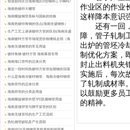
在哪里
知道如何区分海南地区H型钢和工字钢吗?
作业区的作业
海南热镀锌大棚管
这样降本意识强
海南螺旋钢管美标与国标的转换
海南热镀锌角钢的优点(海南沧盛钢铁）
还有一回，朱
生产工艺上谈谈镀锌方管的区别(海南沧盛
障，管子轧制
钢铁）
海南镀锌方管市场现货价格继续走弱（海
出炉的管坯冷
南沧盛钢铁）
海南无缝钢管的常见用途
制优化方案，
镀锌角钢 镀锌方管 海南幕墙专用
海南海口管件的总体分类
封止出料机夹
最近一段时间热镀锌方矩管短期钢价回落
实施后，每次
的趋势仍将延续（海南）
什么是海南冷镀锌钢管、海南冷镀锌钢管
了轧制成材率
介绍
海南管件的总体分类
以鼓励更多员
海南焊管的分类及用途
海南螺旋钢管外壁3PE防腐钢管用途
的精神。
海南直缝焊管与脚手架管的区别
海南无缝管坯的生产工艺流程
热轧钢管缺陷及产生原因
海南HFW无缝钢管直线度的影响因素