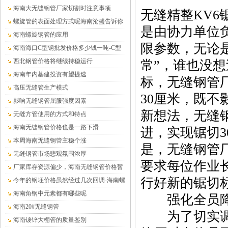
海南大无缝钢管厂家切割时注意事项
无缝精整KV6
螺旋管的表面处理方式呢海南沧盛告诉你
是由协力单位
海南螺旋钢管的应用
限参数，无论
海南海口C型钢批发价格多少钱一吨-C型
钢厂家
西北钢管价格将继续持稳运行
常”，谁也没想
海南年内基建投资有望提速
标，无缝钢管
高压无缝管生产模式
30厘米，既
影响无缝钢管屈服强度因素
新想法，无缝
无缝方管使用的方式和特点
海南无缝钢管价格也是一路下滑
进，实现锯切
本周海南无缝钢管主稳个涨
是，无缝钢管
无缝钢管市场悲观氛围浓厚
要求每位作业
厂家库存资源偏少，海南无缝钢管价格暂
行好新的锯切
时平稳为主
今年的钢坯价格虽然经过几次回调-海南螺
旋钢管
海南角钢中元素都有哪些呢
强化全员降
海南20#无缝钢管
为了切实调动
海南镀锌大棚管的质量鉴别