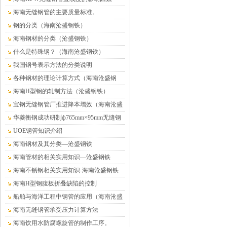
海南无缝钢管的主要质量标准。
钢的分类（海南沧盛钢铁）
海南钢材的分类（沧盛钢铁）
什么是特殊钢？（海南沧盛钢铁）
我国钢号表示方法的分类说明
各种钢材的理论计算方式（海南沧盛钢
铁）
海南H型钢的轧制方法（沧盛钢铁）
宝钢无缝钢管厂推进降本增效（海南沧盛
钢铁）
华菱衡钢成功研制ф765mm×95mm无缝钢
管（海南沧盛）
UOE钢管知识介绍
海南钢材及其分类—沧盛钢铁
海南管材的相关实用知识—沧盛钢铁
海南不锈钢相关实用知识-海南沧盛钢铁
海南H型钢腹板折叠缺陷的控制
船舶与海洋工程中钢管的应用（海南沧盛
钢铁）
海南无缝钢管承受压力计算方法
海南饮用水防腐螺旋管的制作工序。