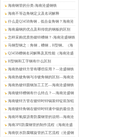
海南钢管的分类-海南沧盛钢铁
海南不等边角钢定义及名词解释
什么是Q345B角钢，低合金角钢？海南沧
盛钢铁
海南扁钢的优点及和传统的钢板的区别
怎样采购优质热镀锌槽钢？-海南沧盛钢铁
马钢型钢之：角钢，槽钢，H型钢。（海
南沧盛钢铁）
Q345B槽钢名词解释及其性能（海南沧盛
钢铁）
H型钢和工字钢有什么区别
海南热镀锌方管有哪些应用？—沧盛钢铁
海南热镀角钢与冷镀角钢的区别—海南沧
盛钢铁
海南热镀锌圆钢加工工艺—海南沧盛钢铁
海南镀锌槽钢有什么特点？—海南沧盛钢
铁
海南镀锌方管在镀锌时锌锅装锌锭前加铅
的危害—海南沧盛钢铁
海南镀锌角钢在镀锌时锌液中镍的最佳含
量值—沧盛钢铁
海南环氧煤沥青防腐钢管的说明—海南沧
盛钢铁
海南3PE防腐钢管的制作流程（海南沧盛
钢铁）
海南饮水防腐螺旋管的工艺流程（沧盛钢