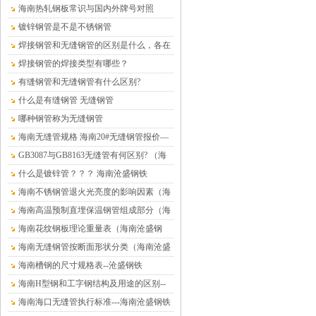
铁）
海南热轧钢板常识与国内外牌号对照
镀锌钢管是不是不锈钢管
焊接钢管和无缝钢管的区别是什么，各在
什么情况下使用？
焊接钢管的焊接类型有哪些？
有缝钢管和无缝钢管有什么区别?
什么是有缝钢管 无缝钢管
哪种钢管称为无缝钢管
海南无缝管规格 海南20#无缝钢管报价—
海南沧盛钢材
GB3087与GB8163无缝管有何区别? （海
南沧盛钢铁）
什么是镀锌管？？？ 海南沧盛钢铁
海南不锈钢管退火光亮度的影响因素（海
南沧盛钢铁）
海南高温预制直埋保温钢管组成部分（海
南沧盛钢铁）
海南花纹钢板理论重量表（海南沧盛钢
铁）
海南无缝钢管按断面形状分类（海南沧盛
钢铁）
海南槽钢的尺寸规格表--沧盛钢铁
海南H型钢和工字钢结构及用途的区别--
沧盛钢铁
海南海口无缝管执行标准---海南沧盛钢铁