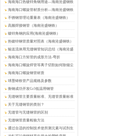
海南海口热镀锌角钢用途---海南沧盛钢铁
海南海口螺旋管材质分析---海南沧盛钢铁
不锈钢管理论重量表（海南沧盛钢铁）
高频焊接钢管（海南沧盛钢铁）
镀锌角钢的应用(海南沧盛钢铁）
热镀锌钢管质量对照表（海南沧盛钢铁）
输送流体用无缝钢管知识总结（海南沧盛
钢铁）
海南海口方矩管的成形方法-弯折
海南海口螺旋焊管等离子切割如何除烟尘
海南海口螺旋钢管材质
球墨铸铁管产品规格及参数
衡钢成功开发Gr3低温用钢管
无缝钢管主要质量标准、无缝管质量标准
关于无缝钢管的类别？
无缝管与无缝钢管的区别
无缝钢管质量检验方法
通过合适的控制技术使所测元素与试剂生
成有色络合物