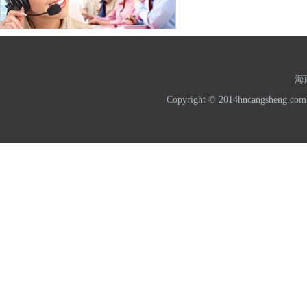
海
Copyright © 2014hncangshe