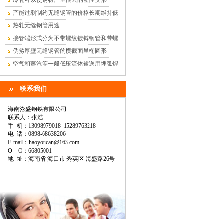
冷轧可以使钢材产生很大的塑性变形
产能过剩制约无缝钢管的价格长期维持低
位
热轧无缝钢管用途
接管端形式分为不带螺纹镀锌钢管和带螺
纹镀锌钢管
伪劣厚壁无缝钢管的横截面呈椭圆形
空气和蒸汽等一般低压流体输送用埋弧焊
钢管
联系我们
海南沧盛钢铁有限公司
联系人：张浩
手 机：13098979018 15289763218
电 话：0898-68638206
E-mail：haoyoucan@163.com
Q Q：66805001
地 址：海南省 海口市 秀英区 海盛路26号