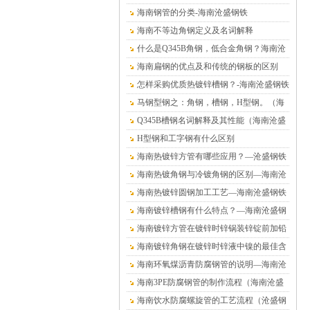
海南钢管的分类-海南沧盛钢铁
海南不等边角钢定义及名词解释
什么是Q345B角钢，低合金角钢？海南沧
盛钢铁
海南扁钢的优点及和传统的钢板的区别
怎样采购优质热镀锌槽钢？-海南沧盛钢铁
马钢型钢之：角钢，槽钢，H型钢。（海
南沧盛钢铁）
Q345B槽钢名词解释及其性能（海南沧盛
钢铁）
H型钢和工字钢有什么区别
海南热镀锌方管有哪些应用？—沧盛钢铁
海南热镀角钢与冷镀角钢的区别—海南沧
盛钢铁
海南热镀锌圆钢加工工艺—海南沧盛钢铁
海南镀锌槽钢有什么特点？—海南沧盛钢
铁
海南镀锌方管在镀锌时锌锅装锌锭前加铅
的危害—海南沧盛钢铁
海南镀锌角钢在镀锌时锌液中镍的最佳含
量值—沧盛钢铁
海南环氧煤沥青防腐钢管的说明—海南沧
盛钢铁
海南3PE防腐钢管的制作流程（海南沧盛
钢铁）
海南饮水防腐螺旋管的工艺流程（沧盛钢