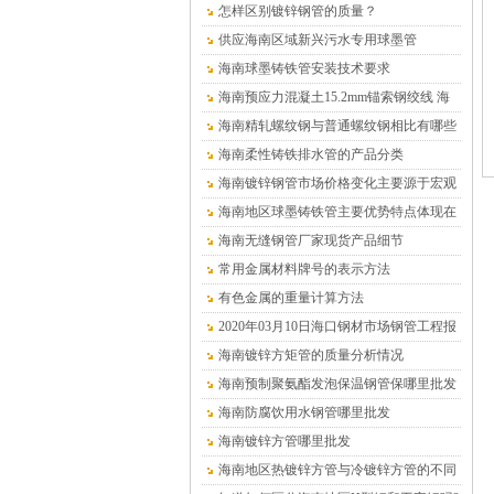
怎样区别镀锌钢管的质量？
供应海南区域新兴污水专用球墨管
海南球墨铸铁管安装技术要求
海南预应力混凝土15.2mm锚索钢绞线 海
南沧盛销售
海南精轧螺纹钢与普通螺纹钢相比有哪些
优点？
海南柔性铸铁排水管的产品分类
海南镀锌钢管市场价格变化主要源于宏观
供求关系的变化
海南地区球墨铸铁管主要优势特点体现在
哪儿
海南无缝钢管厂家现货产品细节
常用金属材料牌号的表示方法
有色金属的重量计算方法
2020年03月10日海口钢材市场钢管工程报
价表
海南镀锌方矩管的质量分析情况
海南预制聚氨酯发泡保温钢管保哪里批发
（温泉水专用）
海南防腐饮用水钢管哪里批发
海南镀锌方管哪里批发
海南地区热镀锌方管与冷镀锌方管的不同