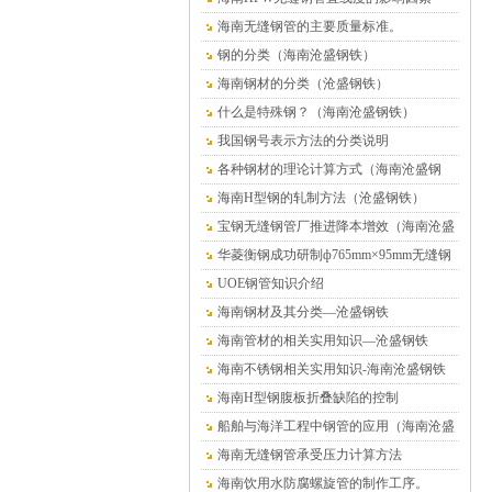
海南无缝钢管的主要质量标准。
钢的分类（海南沧盛钢铁）
海南钢材的分类（沧盛钢铁）
什么是特殊钢？（海南沧盛钢铁）
我国钢号表示方法的分类说明
各种钢材的理论计算方式（海南沧盛钢
铁）
海南H型钢的轧制方法（沧盛钢铁）
宝钢无缝钢管厂推进降本增效（海南沧盛
钢铁）
华菱衡钢成功研制ф765mm×95mm无缝钢
管（海南沧盛）
UOE钢管知识介绍
海南钢材及其分类—沧盛钢铁
海南管材的相关实用知识—沧盛钢铁
海南不锈钢相关实用知识-海南沧盛钢铁
海南H型钢腹板折叠缺陷的控制
船舶与海洋工程中钢管的应用（海南沧盛
钢铁）
海南无缝钢管承受压力计算方法
海南饮用水防腐螺旋管的制作工序。