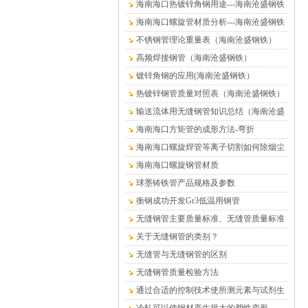
海南海口热镀锌角钢用途---海南沧盛钢铁
海南海口螺旋管材质分析---海南沧盛钢铁
不锈钢管理论重量表（海南沧盛钢铁）
高频焊接钢管（海南沧盛钢铁）
镀锌角钢的应用(海南沧盛钢铁）
热镀锌钢管质量对照表（海南沧盛钢铁）
输送流体用无缝钢管知识总结（海南沧盛
钢铁）
海南海口方矩管的成形方法-弯折
海南海口螺旋焊管等离子切割如何除烟尘
海南海口螺旋钢管材质
球墨铸铁管产品规格及参数
衡钢成功开发Gr3低温用钢管
无缝钢管主要质量标准、无缝管质量标准
关于无缝钢管的类别？
无缝管与无缝钢管的区别
无缝钢管质量检验方法
通过合适的控制技术使所测元素与试剂生
成有色络合物