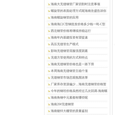
海南大无缝钢管厂家切割时注意事项
螺旋管的表面处理方式呢海南沧盛告诉你
海南螺旋钢管的应用
海南海口C型钢批发价格多少钱一吨-C型
钢厂家
西北钢管价格将继续持稳运行
海南年内基建投资有望提速
高压无缝管生产模式
影响无缝钢管屈服强度因素
无缝方管使用的方式和特点
海南无缝钢管价格也是一路下滑
本周海南无缝钢管主稳个涨
无缝钢管市场悲观氛围浓厚
厂家库存资源偏少，海南无缝钢管价格暂
时平稳为主
今年的钢坯价格虽然经过几次回调-海南螺
旋钢管
海南角钢中元素都有哪些呢
海南20#无缝钢管
海南镀锌大棚管的质量鉴别