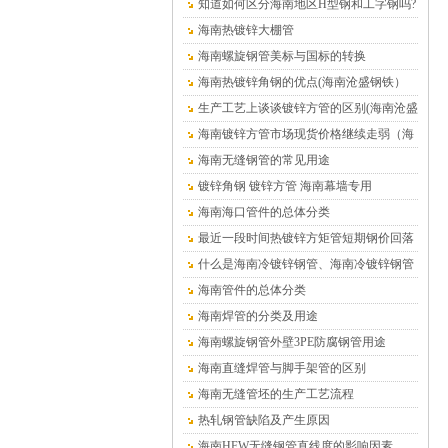
在哪里
知道如何区分海南地区H型钢和工字钢吗?
海南热镀锌大棚管
海南螺旋钢管美标与国标的转换
海南热镀锌角钢的优点(海南沧盛钢铁）
生产工艺上谈谈镀锌方管的区别(海南沧盛
钢铁）
海南镀锌方管市场现货价格继续走弱（海
南沧盛钢铁）
海南无缝钢管的常见用途
镀锌角钢 镀锌方管 海南幕墙专用
海南海口管件的总体分类
最近一段时间热镀锌方矩管短期钢价回落
的趋势仍将延续（海南）
什么是海南冷镀锌钢管、海南冷镀锌钢管
介绍
海南管件的总体分类
海南焊管的分类及用途
海南螺旋钢管外壁3PE防腐钢管用途
海南直缝焊管与脚手架管的区别
海南无缝管坯的生产工艺流程
热轧钢管缺陷及产生原因
海南HFW无缝钢管直线度的影响因素