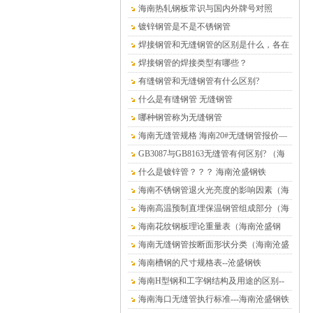
铁）
海南热轧钢板常识与国内外牌号对照
镀锌钢管是不是不锈钢管
焊接钢管和无缝钢管的区别是什么，各在
什么情况下使用？
焊接钢管的焊接类型有哪些？
有缝钢管和无缝钢管有什么区别?
什么是有缝钢管 无缝钢管
哪种钢管称为无缝钢管
海南无缝管规格 海南20#无缝钢管报价—
海南沧盛钢材
GB3087与GB8163无缝管有何区别? （海
南沧盛钢铁）
什么是镀锌管？？？ 海南沧盛钢铁
海南不锈钢管退火光亮度的影响因素（海
南沧盛钢铁）
海南高温预制直埋保温钢管组成部分（海
南沧盛钢铁）
海南花纹钢板理论重量表（海南沧盛钢
铁）
海南无缝钢管按断面形状分类（海南沧盛
钢铁）
海南槽钢的尺寸规格表--沧盛钢铁
海南H型钢和工字钢结构及用途的区别--
沧盛钢铁
海南海口无缝管执行标准---海南沧盛钢铁