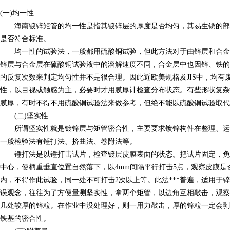
(一)均一性
海南镀锌矩管的均一性是指其镀锌层的厚度是否均匀，其易生锈的部
是否符合标准。
均一性的试验法，一般都用硫酸铜试验，但此方法对于由锌层和合金
锌层与合金层在硫酸铜试验液中的溶解速度不同，合金层中也因锌、铁的
的反复次数来判定均匀性并不是很合理。因此近欧美规格及JIS中，均有
性，以目视或触感为主，必要时才用膜厚计检查分布状态。有些形状复杂
膜厚，有时不得不用硫酸铜试验法来做参考，但绝不能以硫酸铜试验取代
(二)坚实性
所谓坚实性就是镀锌层与矩管密合性，主要要求镀锌构件在整理、运
一般检验法有锤打法、挤曲法、卷附法等。
锤打法是以锤打击试片，检查镀层皮膜表面的状态。把试片固定，免
中心，使柄重垂直位置自然落下，以4mm间隔平行打击5点，观察皮膜是
内，不得作此试验，同一处不可打击2次以上等。此法***普遍，适用于
误观念，往往为了方便量测坚实性，拿两个矩管，以边角互相敲击，观察
几处较厚的锌粒。在作业中没处理好，则一用力敲击，厚的锌粒一定会剥
铁基的密合性。