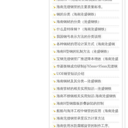
海南无缝钢管的主要质量标准。
钢的分类（海南沧盛钢铁）
海南钢材的分类（沧盛钢铁）
什么是特殊钢？（海南沧盛钢铁）
我国钢号表示方法的分类说明
各种钢材的理论计算方式（海南沧盛钢
铁）
海南H型钢的轧制方法（沧盛钢铁）
宝钢无缝钢管厂推进降本增效（海南沧盛
钢铁）
华菱衡钢成功研制ф765mm×95mm无缝钢
管（海南沧盛）
UOE钢管知识介绍
海南钢材及其分类—沧盛钢铁
海南管材的相关实用知识—沧盛钢铁
海南不锈钢相关实用知识-海南沧盛钢铁
海南H型钢腹板折叠缺陷的控制
船舶与海洋工程中钢管的应用（海南沧盛
钢铁）
海南无缝钢管承受压力计算方法
海南饮用水防腐螺旋管的制作工序。