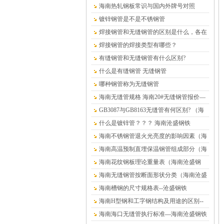
铁）
海南热轧钢板常识与国内外牌号对照
镀锌钢管是不是不锈钢管
焊接钢管和无缝钢管的区别是什么，各在
什么情况下使用？
焊接钢管的焊接类型有哪些？
有缝钢管和无缝钢管有什么区别?
什么是有缝钢管 无缝钢管
哪种钢管称为无缝钢管
海南无缝管规格 海南20#无缝钢管报价—
海南沧盛钢材
GB3087与GB8163无缝管有何区别? （海
南沧盛钢铁）
什么是镀锌管？？？ 海南沧盛钢铁
海南不锈钢管退火光亮度的影响因素（海
南沧盛钢铁）
海南高温预制直埋保温钢管组成部分（海
南沧盛钢铁）
海南花纹钢板理论重量表（海南沧盛钢
铁）
海南无缝钢管按断面形状分类（海南沧盛
钢铁）
海南槽钢的尺寸规格表--沧盛钢铁
海南H型钢和工字钢结构及用途的区别--
沧盛钢铁
海南海口无缝管执行标准---海南沧盛钢铁