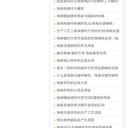
在哪里
知道如何区分海南地区H型钢和工字钢吗?
海南热镀锌大棚管
海南螺旋钢管美标与国标的转换
海南热镀锌角钢的优点(海南沧盛钢铁）
生产工艺上谈谈镀锌方管的区别(海南沧盛
钢铁）
海南镀锌方管市场现货价格继续走弱（海
南沧盛钢铁）
海南无缝钢管的常见用途
镀锌角钢 镀锌方管 海南幕墙专用
海南海口管件的总体分类
最近一段时间热镀锌方矩管短期钢价回落
的趋势仍将延续（海南）
什么是海南冷镀锌钢管、海南冷镀锌钢管
介绍
海南管件的总体分类
海南焊管的分类及用途
海南螺旋钢管外壁3PE防腐钢管用途
海南直缝焊管与脚手架管的区别
海南无缝管坯的生产工艺流程
热轧钢管缺陷及产生原因
海南HFW无缝钢管直线度的影响因素