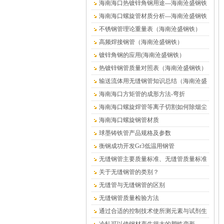
海南海口热镀锌角钢用途---海南沧盛钢铁
海南海口螺旋管材质分析---海南沧盛钢铁
不锈钢管理论重量表（海南沧盛钢铁）
高频焊接钢管（海南沧盛钢铁）
镀锌角钢的应用(海南沧盛钢铁）
热镀锌钢管质量对照表（海南沧盛钢铁）
输送流体用无缝钢管知识总结（海南沧盛
钢铁）
海南海口方矩管的成形方法-弯折
海南海口螺旋焊管等离子切割如何除烟尘
海南海口螺旋钢管材质
球墨铸铁管产品规格及参数
衡钢成功开发Gr3低温用钢管
无缝钢管主要质量标准、无缝管质量标准
关于无缝钢管的类别？
无缝管与无缝钢管的区别
无缝钢管质量检验方法
通过合适的控制技术使所测元素与试剂生
成有色络合物