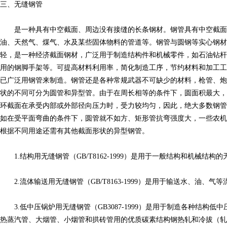
三、无缝钢管
是一种具有中空截面、周边没有接缝的长条钢材。钢管具有中空截面
油、天然气、煤气、水及某些固体物料的管道等。钢管与圆钢等实心钢
轻，是一种经济截面钢材，广泛用于制造结构件和机械零件，如石油钻杆
用的钢脚手架等。可提高材料利用率，简化制造工序，节约材料和加工工
已广泛用钢管来制造。钢管还是各种常规武器不可缺少的材料，枪管、炮
状的不同可分为圆管和异型管。由于在周长相等的条件下，圆面积最大，
环截面在承受内部或外部径向压力时，受力较均匀，因此，绝大多数钢管
如在受平面弯曲的条件下，圆管就不如方、矩形管抗弯强度大，一些农机
根据不同用途还需有其他截面形状的异型钢管。
1.结构用无缝钢管（GB/T8162-1999）是用于一般结构和机械结构
2.流体输送用无缝钢管（GB/T8163-1999）是用于输送水、油、气
3.低中压锅炉用无缝钢管（GB3087-1999）是用于制造各种结构
热蒸汽管、大烟管、小烟管和拱砖管用的优质碳素结构钢热轧和冷拔（轧