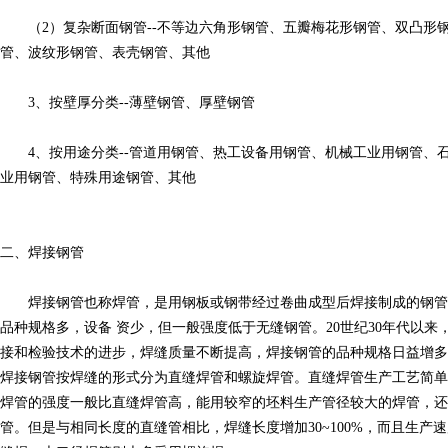
（2）复杂断面钢管--不等边六角形钢管、五瓣梅花形钢管、双凸形
管、波纹形钢管、表壳钢管、其他
3、按壁厚分类--薄壁钢管、厚壁钢管
4、按用途分类--管道用钢管、热工设备用钢管、机械工业用钢管、
业用钢管、特殊用途钢管、其他
二、焊接钢管
焊接钢管也称焊管，是用钢板或钢带经过卷曲成型后焊接制成的钢管
品种规格多，设备 资少，但一般强度低于无缝钢管。20世纪30年代以
接和检验技术的进步，焊缝质量不断提高，焊接钢管的品种规格日益增多
焊接钢管按焊缝的形式分为直缝焊管和螺旋焊管。直缝焊管生产工艺简单
焊管的强度一般比直缝焊管高，能用较窄的坯料生产管径较大的焊管，还
管。但是与相同长度的直缝管相比，焊缝长度增加30~100%，而且生