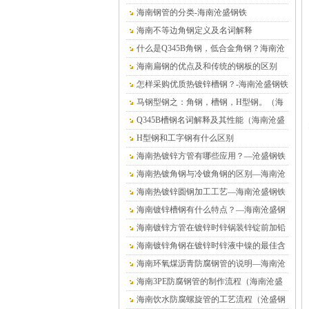
海南钢管的分类-海南沧盛钢铁
海南不等边角钢定义及名词解释
什么是Q345B角钢，低合金角钢？海南沧
盛钢铁
海南扁钢的优点及和传统的钢板的区别
怎样采购优质热镀锌槽钢？-海南沧盛钢铁
马钢型钢之：角钢，槽钢，H型钢。（海
南沧盛钢铁）
Q345B槽钢名词解释及其性能（海南沧盛
钢铁）
H型钢和工字钢有什么区别
海南热镀锌方管有哪些应用？—沧盛钢铁
海南热镀角钢与冷镀角钢的区别—海南沧
盛钢铁
海南热镀锌圆钢加工工艺—海南沧盛钢铁
海南镀锌槽钢有什么特点？—海南沧盛钢
铁
海南镀锌方管在镀锌时锌锅装锌锭前加铅
的危害—海南沧盛钢铁
海南镀锌角钢在镀锌时锌液中镍的最佳含
量值—沧盛钢铁
海南环氧煤沥青防腐钢管的说明—海南沧
盛钢铁
海南3PE防腐钢管的制作流程（海南沧盛
钢铁）
海南饮水防腐螺旋管的工艺流程（沧盛钢