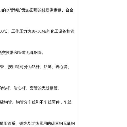
上压力的水管锅炉受热面用的优质碳素钢、合金
00℃、工作压力为10~30Ma的化工设备和管
、热交换器和管道无缝钢管。
的钢管，按用途可分为钻杆、钻铤、岩心管、
探的钻杆、岩心杆、套管的无缝钢管。
的无缝钢管。钢管分车丝和不车丝两种，车丝
Ⅱ级耐压管系、锅炉及过热器用的碳素钢无缝钢