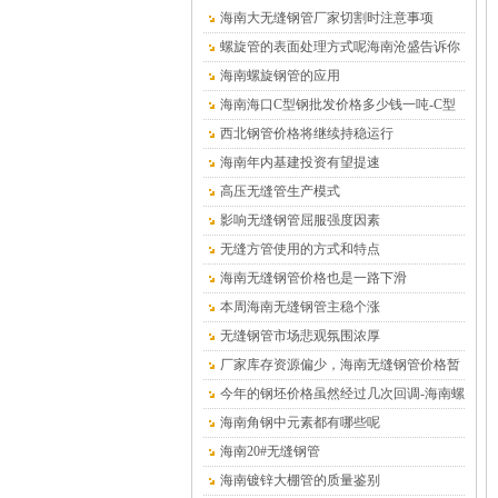
海南大无缝钢管厂家切割时注意事项
螺旋管的表面处理方式呢海南沧盛告诉你
海南螺旋钢管的应用
海南海口C型钢批发价格多少钱一吨-C型
钢厂家
西北钢管价格将继续持稳运行
海南年内基建投资有望提速
高压无缝管生产模式
影响无缝钢管屈服强度因素
无缝方管使用的方式和特点
海南无缝钢管价格也是一路下滑
本周海南无缝钢管主稳个涨
无缝钢管市场悲观氛围浓厚
厂家库存资源偏少，海南无缝钢管价格暂
时平稳为主
今年的钢坯价格虽然经过几次回调-海南螺
旋钢管
海南角钢中元素都有哪些呢
海南20#无缝钢管
海南镀锌大棚管的质量鉴别