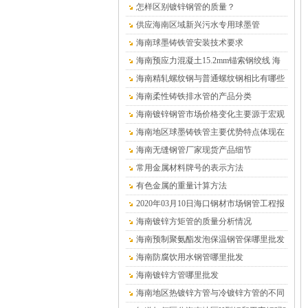
怎样区别镀锌钢管的质量？
供应海南区域新兴污水专用球墨管
海南球墨铸铁管安装技术要求
海南预应力混凝土15.2mm锚索钢绞线 海
南沧盛销售
海南精轧螺纹钢与普通螺纹钢相比有哪些
优点？
海南柔性铸铁排水管的产品分类
海南镀锌钢管市场价格变化主要源于宏观
供求关系的变化
海南地区球墨铸铁管主要优势特点体现在
哪儿
海南无缝钢管厂家现货产品细节
常用金属材料牌号的表示方法
有色金属的重量计算方法
2020年03月10日海口钢材市场钢管工程报
价表
海南镀锌方矩管的质量分析情况
海南预制聚氨酯发泡保温钢管保哪里批发
（温泉水专用）
海南防腐饮用水钢管哪里批发
海南镀锌方管哪里批发
海南地区热镀锌方管与冷镀锌方管的不同