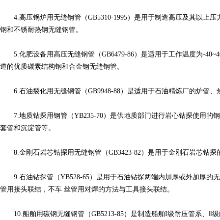
4.高压锅炉用无缝钢管（GB5310-1995）是用于制造高压及其以
钢和不锈耐热钢无缝钢管。
5.化肥设备用高压无缝钢管（GB6479-86）是适用于工作温度为-40~4
道的优质碳素结构钢和合金钢无缝钢管。
6.石油裂化用无缝钢管（GB9948-88）是适用于石油精炼厂的炉管
7.地质钻探用钢管（YB235-70）是供地质部门进行岩心钻探使用
套管和沉淀管等。
8.金刚石岩芯钻探用无缝钢管（GB3423-82）是用于金刚石岩芯钻
9.石油钻探管（YB528-65）是用于石油钻探两端内加厚或外加厚
管用接头联结，不车 丝管用对焊的方法与工具接头联结。
10.船舶用碳钢无缝钢管（GB5213-85）是制造船舶I级耐压管系、