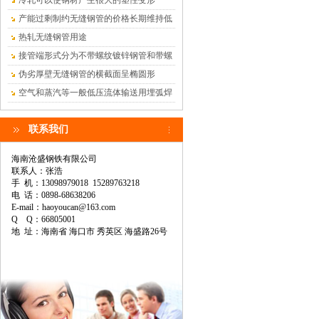
冷轧可以使钢材产生很大的塑性变形
产能过剩制约无缝钢管的价格长期维持低
位
热轧无缝钢管用途
接管端形式分为不带螺纹镀锌钢管和带螺
纹镀锌钢管
伪劣厚壁无缝钢管的横截面呈椭圆形
空气和蒸汽等一般低压流体输送用埋弧焊
钢管
联系我们
海南沧盛钢铁有限公司
联系人：张浩
手 机：13098979018 15289763218
电 话：0898-68638206
E-mail：haoyoucan@163.com
Q Q：66805001
地 址：海南省 海口市 秀英区 海盛路26号