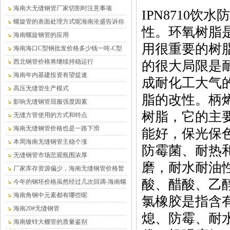
海南大无缝钢管厂家切割时注意事项
IPN8710
螺旋管的表面处理方式呢海南沧盛告诉你
性。环氧树脂
海南螺旋钢管的应用
用很重要的树脂
海南海口C型钢批发价格多少钱一吨-C型
钢厂家
西北钢管价格将继续持稳运行
的很大局限是
海南年内基建投资有望提速
成耐化工大气的
高压无缝管生产模式
脂的改性。柄
影响无缝钢管屈服强度因素
树脂，它的主
无缝方管使用的方式和特点
海南无缝钢管价格也是一路下滑
能好，保光保
本周海南无缝钢管主稳个涨
防霉菌、耐热
无缝钢管市场悲观氛围浓厚
磨，耐水耐油
厂家库存资源偏少，海南无缝钢管价格暂
酸、醋酸、乙
时平稳为主
今年的钢坯价格虽然经过几次回调-海南螺
旋钢管
海南角钢中元素都有哪些呢
氯橡胶是指含
海南20#无缝钢管
熄、防霉、耐
海南镀锌大棚管的质量鉴别