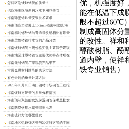
优，机强度好
怎样区别镀锌钢管的质量？
供应海南区域新兴污水专用球墨管
能在低温下成
海南球墨铸铁管安装技术要求
般不超过60
海南预应力混凝土15.2mm锚索钢绞线 海
制成高固体分重
南沧盛销售
海南精轧螺纹钢与普通螺纹钢相比有哪些
的改性。祥和
优点？
海南柔性铸铁排水管的产品分类
海南镀锌钢管市场价格变化主要源于宏观
醇酸树脂、酚醛
供求关系的变化
海南地区球墨铸铁管主要优势特点体现在
道内壁，使祥
哪儿
海南无缝钢管厂家现货产品细节
铁专业销售）
常用金属材料牌号的表示方法
有色金属的重量计算方法
2020年03月10日海口钢材市场钢管工程报
价表
海南镀锌方矩管的质量分析情况
海南预制聚氨酯发泡保温钢管保哪里批发
（温泉水专用）
海南防腐饮用水钢管哪里批发
海南镀锌方管哪里批发
海南地区热镀锌方管与冷镀锌方管的不同