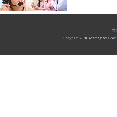
海
Copyright © 2014hncangshe