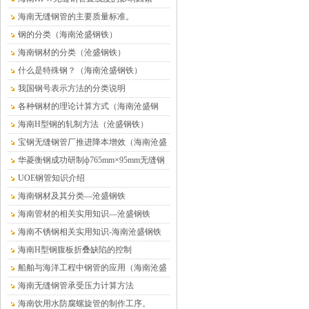
海南无缝钢管的主要质量标准。
钢的分类（海南沧盛钢铁）
海南钢材的分类（沧盛钢铁）
什么是特殊钢？（海南沧盛钢铁）
我国钢号表示方法的分类说明
各种钢材的理论计算方式（海南沧盛钢
铁）
海南H型钢的轧制方法（沧盛钢铁）
宝钢无缝钢管厂推进降本增效（海南沧盛
钢铁）
华菱衡钢成功研制ф765mm×95mm无缝钢
管（海南沧盛）
UOE钢管知识介绍
海南钢材及其分类—沧盛钢铁
海南管材的相关实用知识—沧盛钢铁
海南不锈钢相关实用知识-海南沧盛钢铁
海南H型钢腹板折叠缺陷的控制
船舶与海洋工程中钢管的应用（海南沧盛
钢铁）
海南无缝钢管承受压力计算方法
海南饮用水防腐螺旋管的制作工序。