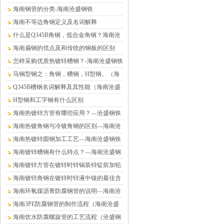
海南钢管的分类-海南沧盛钢铁
海南不等边角钢定义及名词解释
什么是Q345B角钢，低合金角钢？海南沧
盛钢铁
海南扁钢的优点及和传统的钢板的区别
怎样采购优质热镀锌槽钢？-海南沧盛钢铁
马钢型钢之：角钢，槽钢，H型钢。（海
南沧盛钢铁）
Q345B槽钢名词解释及其性能（海南沧盛
钢铁）
H型钢和工字钢有什么区别
海南热镀锌方管有哪些应用？—沧盛钢铁
海南热镀角钢与冷镀角钢的区别—海南沧
盛钢铁
海南热镀锌圆钢加工工艺—海南沧盛钢铁
海南镀锌槽钢有什么特点？—海南沧盛钢
铁
海南镀锌方管在镀锌时锌锅装锌锭前加铅
的危害—海南沧盛钢铁
海南镀锌角钢在镀锌时锌液中镍的最佳含
量值—沧盛钢铁
海南环氧煤沥青防腐钢管的说明—海南沧
盛钢铁
海南3PE防腐钢管的制作流程（海南沧盛
钢铁）
海南饮水防腐螺旋管的工艺流程（沧盛钢