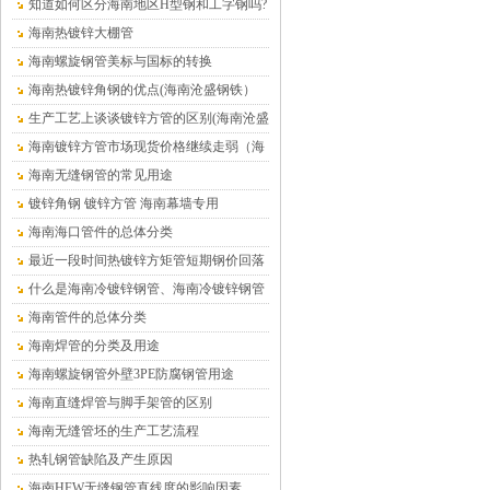
在哪里
知道如何区分海南地区H型钢和工字钢吗?
海南热镀锌大棚管
海南螺旋钢管美标与国标的转换
海南热镀锌角钢的优点(海南沧盛钢铁）
生产工艺上谈谈镀锌方管的区别(海南沧盛
钢铁）
海南镀锌方管市场现货价格继续走弱（海
南沧盛钢铁）
海南无缝钢管的常见用途
镀锌角钢 镀锌方管 海南幕墙专用
海南海口管件的总体分类
最近一段时间热镀锌方矩管短期钢价回落
的趋势仍将延续（海南）
什么是海南冷镀锌钢管、海南冷镀锌钢管
介绍
海南管件的总体分类
海南焊管的分类及用途
海南螺旋钢管外壁3PE防腐钢管用途
海南直缝焊管与脚手架管的区别
海南无缝管坯的生产工艺流程
热轧钢管缺陷及产生原因
海南HFW无缝钢管直线度的影响因素