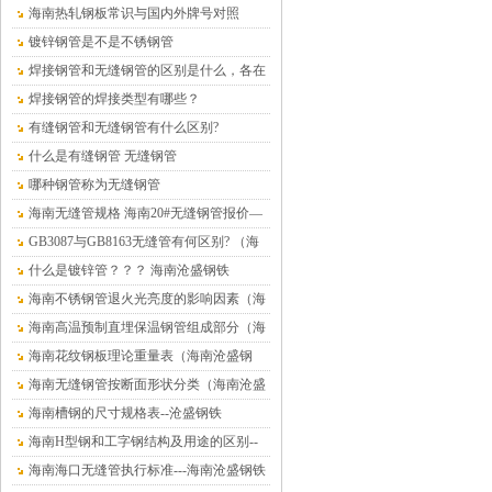
铁）
海南热轧钢板常识与国内外牌号对照
镀锌钢管是不是不锈钢管
焊接钢管和无缝钢管的区别是什么，各在
什么情况下使用？
焊接钢管的焊接类型有哪些？
有缝钢管和无缝钢管有什么区别?
什么是有缝钢管 无缝钢管
哪种钢管称为无缝钢管
海南无缝管规格 海南20#无缝钢管报价—
海南沧盛钢材
GB3087与GB8163无缝管有何区别? （海
南沧盛钢铁）
什么是镀锌管？？？ 海南沧盛钢铁
海南不锈钢管退火光亮度的影响因素（海
南沧盛钢铁）
海南高温预制直埋保温钢管组成部分（海
南沧盛钢铁）
海南花纹钢板理论重量表（海南沧盛钢
铁）
海南无缝钢管按断面形状分类（海南沧盛
钢铁）
海南槽钢的尺寸规格表--沧盛钢铁
海南H型钢和工字钢结构及用途的区别--
沧盛钢铁
海南海口无缝管执行标准---海南沧盛钢铁