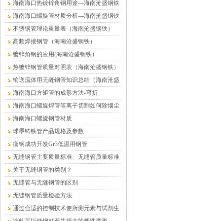
海南海口热镀锌角钢用途---海南沧盛钢铁
海南海口螺旋管材质分析---海南沧盛钢铁
不锈钢管理论重量表（海南沧盛钢铁）
高频焊接钢管（海南沧盛钢铁）
镀锌角钢的应用(海南沧盛钢铁）
热镀锌钢管质量对照表（海南沧盛钢铁）
输送流体用无缝钢管知识总结（海南沧盛
钢铁）
海南海口方矩管的成形方法-弯折
海南海口螺旋焊管等离子切割如何除烟尘
海南海口螺旋钢管材质
球墨铸铁管产品规格及参数
衡钢成功开发Gr3低温用钢管
无缝钢管主要质量标准、无缝管质量标准
关于无缝钢管的类别？
无缝管与无缝钢管的区别
无缝钢管质量检验方法
通过合适的控制技术使所测元素与试剂生
成有色络合物